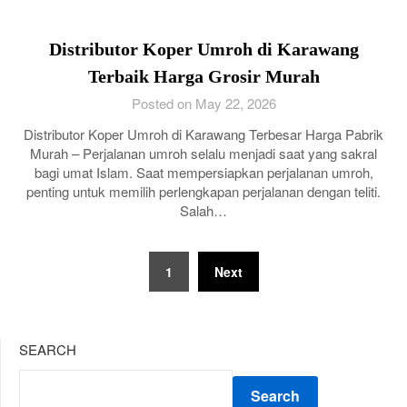
Distributor Koper Umroh di Karawang
Terbaik Harga Grosir Murah
Posted on May 22, 2026
Distributor Koper Umroh di Karawang Terbesar Harga Pabrik
Murah – Perjalanan umroh selalu menjadi saat yang sakral
bagi umat Islam. Saat mempersiapkan perjalanan umroh,
penting untuk memilih perlengkapan perjalanan dengan teliti.
Salah…
Posts
1
Next
pagination
SEARCH
Search