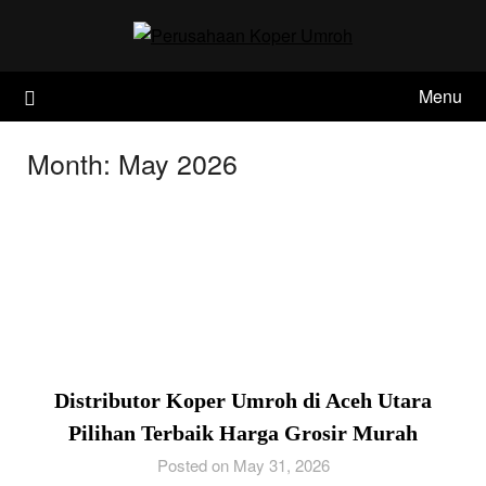
Skip
to
content
Menu
Month:
May 2026
Distributor Koper Umroh di Aceh Utara
Pilihan Terbaik Harga Grosir Murah
Posted on May 31, 2026