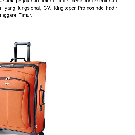
a selama perjalanan umroh. Untuk memenuhi kebutuhan
in yang fungsional, CV. Kingkoper Promosindo hadir
anggarai Timur.