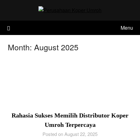
Skip
to
content
Menu
Month:
August 2025
Rahasia Sukses Memilih Distributor Koper
Umroh Terpercaya
Posted on August 22, 2025