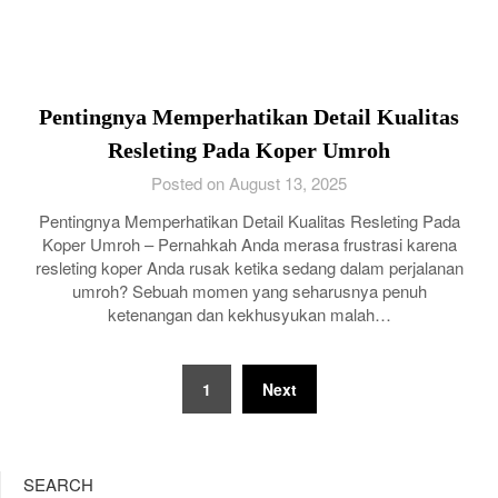
Pentingnya Memperhatikan Detail Kualitas
Resleting Pada Koper Umroh
Posted on August 13, 2025
Pentingnya Memperhatikan Detail Kualitas Resleting Pada
Koper Umroh – Pernahkah Anda merasa frustrasi karena
resleting koper Anda rusak ketika sedang dalam perjalanan
umroh? Sebuah momen yang seharusnya penuh
ketenangan dan kekhusyukan malah…
Posts
1
Next
pagination
SEARCH