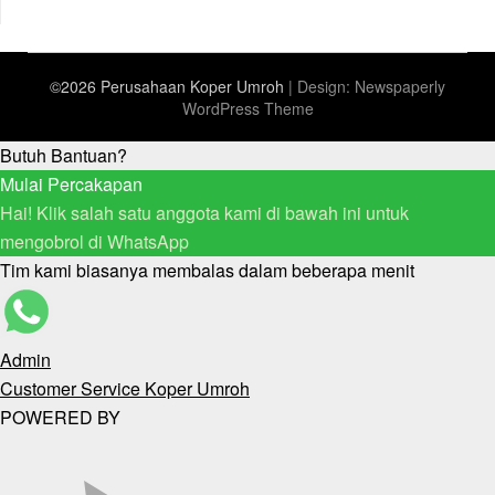
©2026 Perusahaan Koper Umroh
| Design:
Newspaperly
WordPress Theme
Butuh Bantuan?
Mulai Percakapan
Hai! Klik salah satu anggota kami di bawah ini untuk
mengobrol di WhatsApp
Tim kami biasanya membalas dalam beberapa menit
Admin
Customer Service Koper Umroh
POWERED BY