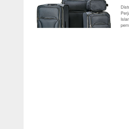
Dist
Perj
Isla
pemi