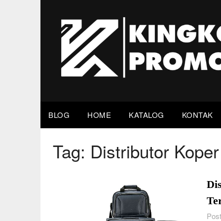
Skip
to
content
BLOG
HOME
KATALOG
KONTAK
Tag:
Distributor Kope
Di
Te
Post