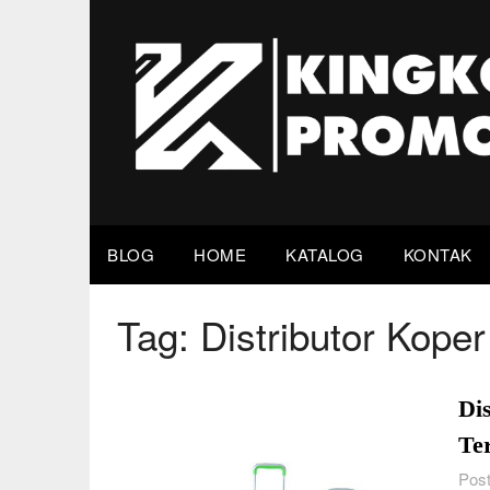
Skip
to
content
BLOG
HOME
KATALOG
KONTAK
Tag:
Distributor Kope
Di
Te
Post