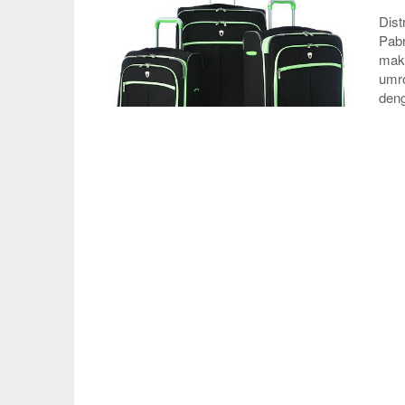
Dist
Pabr
makn
umro
den