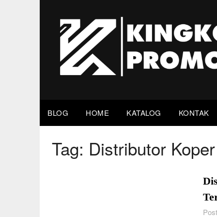
Skip
to
content
BLOG
HOME
KATALOG
KONTAK
Tag:
Distributor Kope
Di
Te
Post