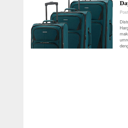
Da
Post
Dist
Harg
makn
umro
den