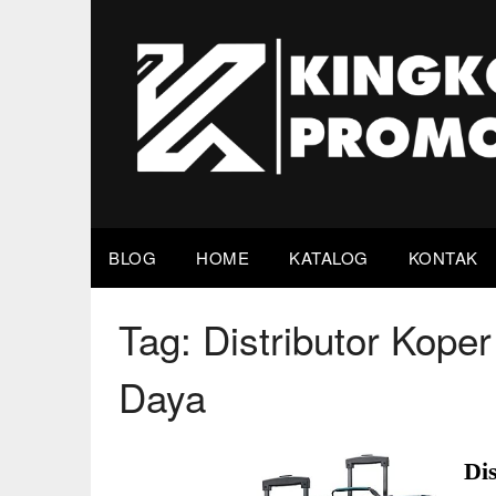
Skip
to
content
BLOG
HOME
KATALOG
KONTAK
Tag:
Distributor Kope
Daya
Di