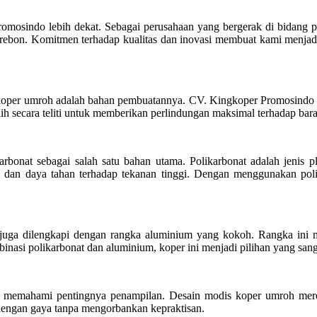
Promosindo lebih dekat. Sebagai perusahaan yang bergerak di bidang
irebon. Komitmen terhadap kualitas dan inovasi membuat kami menjad
h koper umroh adalah bahan pembuatannya. CV. Kingkoper Promosindo 
lih secara teliti untuk memberikan perlindungan maksimal terhadap ba
nat sebagai salah satu bahan utama. Polikarbonat adalah jenis plas
, dan daya tahan terhadap tekanan tinggi. Dengan menggunakan poli
 juga dilengkapi dengan rangka aluminium yang kokoh. Rangka ini m
binasi polikarbonat dan aluminium, koper ini menjadi pilihan yang s
a memahami pentingnya penampilan. Desain modis koper umroh merek
 dengan gaya tanpa mengorbankan kepraktisan.