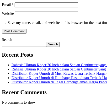
Email
*
Website
Save my name, email, and website in this browser for the next ti
Search
Search
Recent Posts
Rahasia Ukuran Koper 20 Inch dalam Satuan Centimeter yang
Rahasia Ukuran Koper 20 Inch dalam Satuan Centimeter yan
Distributor Koper Umroh di Musi Rawas Utara Terbaik Harga
Distributor Koper Umroh di Humbang Hasundutan Terbaik Ha
Distributor Koper Umroh di Tegal Berpengalaman Harga Pabr
Recent Comments
No comments to show.