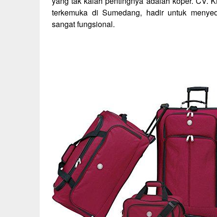
yang tak kalah pentingnya adalah koper. CV. K
terkemuka di Sumedang, hadir untuk menyedi
sangat fungsional.