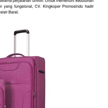
a selama perjalanan umroh. Untuk memenuhi kebutuhan
in yang fungsional, CV. Kingkoper Promosindo hadir
isir Barat.