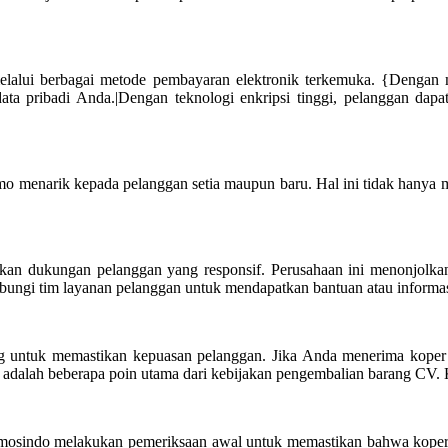
lalui berbagai metode pembayaran elektronik terkemuka. {Dengan m
ta pribadi Anda.|Dengan teknologi enkripsi tinggi, pelanggan dap
o menarik kepada pelanggan setia maupun baru. Hal ini tidak hanya m
lukan dukungan pelanggan yang responsif. Perusahaan ini menonjol
bungi tim layanan pelanggan untuk mendapatkan bantuan atau informa
g untuk memastikan kepuasan pelanggan. Jika Anda menerima koper 
adalah beberapa poin utama dari kebijakan pengembalian barang CV.
sindo melakukan pemeriksaan awal untuk memastikan bahwa koper da