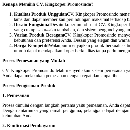
Kenapa Memilih CV. Kingkoper Promosindo?
Kualitas Produk Unggulan
CV. Kingkoper Promosindo menawar
lama dan dapat memberikan perlindungan maksimal terhadap b
Desain Fungsional
Desain koper umroh dari CV. Kingkoper P
yang cukup, saku-saku tambahan, dan sistem pengunci yang a
Varian Produk Beragam
CV. Kingkoper Promosindo menyedi
kebutuhan dan preferensi Anda. Desain yang elegan dan warna y
Harga Kompetitif
Walaupun menyajikan produk berkualitas t
umroh dapat mendapatkan koper berkualitas tanpa perlu mengu
Proses Pemesanan yang Mudah
CV. Kingkoper Promosindo telah menyediakan sistem pemesanan yan
Anda dapat melakukan pemesanan dengan cepat dan tanpa ribet.
Proses Pengiriman Produk
1. Pemesanan
Proses dimulai dengan langkah pertama yaitu pemesanan. Anda dap
Dengan antarmuka yang ramah pengguna, pelanggan dapat dengan 
kebutuhan Anda.
2. Konfirmasi Pembayaran