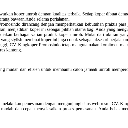
kan koper umroh dengan kualitas terbaik. Setiap koper dibuat dengan 
arang bawaan Anda selama perjalanan.
romosindo dirancang dengan memperhatikan kebutuhan praktis para j
man, menjadikan koper ini sebagai pilihan utama bagi Anda yang men
akan berbagai varian produk koper umroh. Mulai dari ukuran yang 
ang stylish membuat koper ini juga cocok sebagai aksesori perjalanan
inggi, CV. Kingkoper Promosindo tetap mengutamakan komitmen memb
ras kantong.
g mudah dan efisien untuk membantu calon jamaah umroh memperoleh 
at melakukan pemesanan dengan mengunjungi situs web resmi CV. Kin
mudah dan cepat menyelesaikan proses pemesanan. Anda bebas memil