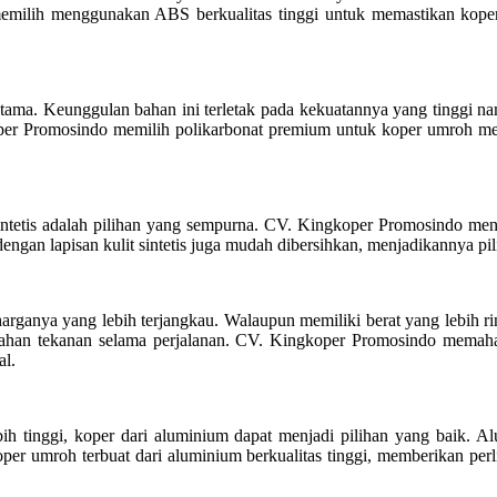
memilih menggunakan ABS berkualitas tinggi untuk memastikan kop
ama. Keunggulan bahan ini terletak pada kekuatannya yang tinggi nam
per Promosindo memilih polikarbonat premium untuk koper umroh me
ntetis adalah pilihan yang sempurna. CV. Kingkoper Promosindo menyed
ngan lapisan kulit sintetis juga mudah dibersihkan, menjadikannya pil
arganya yang lebih terjangkau. Walaupun memiliki berat yang lebih ri
enahan tekanan selama perjalanan. CV. Kingkoper Promosindo mema
al.
h tinggi, koper dari aluminium dapat menjadi pilihan yang baik. A
er umroh terbuat dari aluminium berkualitas tinggi, memberikan per