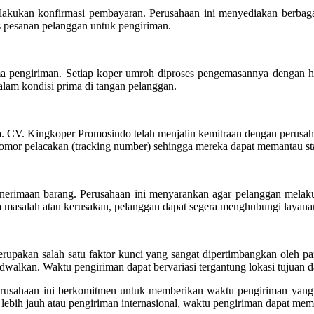
elakukan konfirmasi pembayaran. Perusahaan ini menyediakan berba
 pesanan pelanggan untuk pengiriman.
engiriman. Setiap koper umroh diproses pengemasannya dengan hati-
dalam kondisi prima di tangan pelanggan.
. CV. Kingkoper Promosindo telah menjalin kemitraan dengan perusaha
mor pelacakan (tracking number) sehingga mereka dapat memantau stat
 penerimaan barang. Perusahaan ini menyarankan agar pelanggan me
ada masalah atau kerusakan, pelanggan dapat segera menghubungi laya
kan salah satu faktor kunci yang sangat dipertimbangkan oleh para
dwalkan. Waktu pengiriman dapat bervariasi tergantung lokasi tujuan 
rusahaan ini berkomitmen untuk memberikan waktu pengiriman yang 
lebih jauh atau pengiriman internasional, waktu pengiriman dapat memb