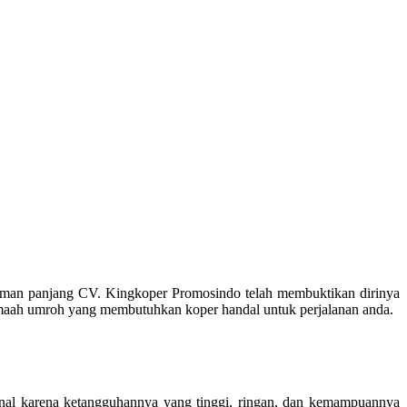
laman panjang CV. Kingkoper Promosindo telah membuktikan dirinya
 jamaah umroh yang membutuhkan koper handal untuk perjalanan anda.
nal karena ketangguhannya yang tinggi, ringan, dan kemampuannya