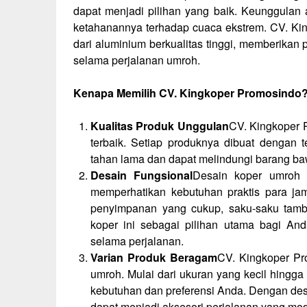
dapat menjadi pilihan yang baik. Keunggulan 
ketahanannya terhadap cuaca ekstrem. CV. Ki
dari aluminium berkualitas tinggi, memberika
selama perjalanan umroh.
Kenapa Memilih CV. Kingkoper Promosindo
Kualitas Produk Unggulan
CV. Kingkoper 
terbaik. Setiap produknya dibuat dengan t
tahan lama dan dapat melindungi barang b
Desain Fungsional
Desain koper umroh 
memperhatikan kebutuhan praktis para jam
penyimpanan yang cukup, saku-saku tamb
koper ini sebagai pilihan utama bagi 
selama perjalanan.
Varian Produk Beragam
CV. Kingkoper Pr
umroh. Mulai dari ukuran yang kecil hingg
kebutuhan dan preferensi Anda. Dengan desa
dapat menjadi aksesori perjalanan yang mod