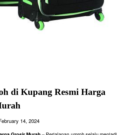
roh di Kupang Resmi Harga
urah
February 14, 2024
arga Grosir Murah
– Perjalanan umroh selalu menjadi