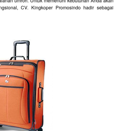
jalanan umroh. Untuk memenuhi kebutuhan Anda akan
ungsional, CV. Kingkoper Promosindo hadir sebagai