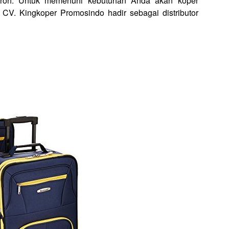
mroh. Untuk memenuhi kebutuhan Anda akan koper
, CV. Kingkoper Promosindo hadir sebagai distributor