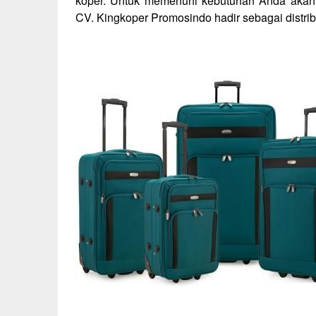
koper. Untuk memenuhi kebutuhan Anda akan k
CV. Kingkoper Promosindo hadir sebagai distri