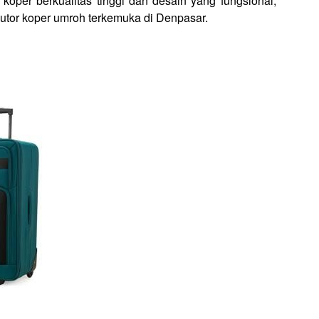
oper berkualitas tinggi dan desain yang fungsional,
butor koper umroh terkemuka di Denpasar.