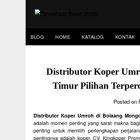
Skip
to
content
BLOG
HOME
KATALOG
KONTAK
Distributor Koper Um
Timur Pilihan Terpe
Posted on 
Distributor Koper Umroh di Bolaang Mon
adalah momen penting yang sarat makna bagi
penting untuk memilih perlengkapan perjalan
pentingnya adalah koper. CV. Kingkoper Promo