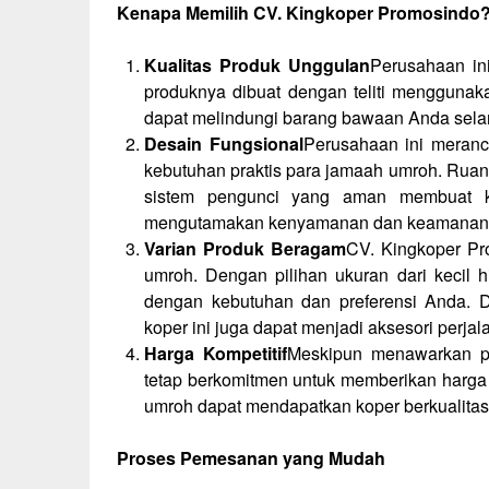
Kenapa Memilih CV. Kingkoper Promosindo
Kualitas Produk Unggulan
Perusahaan ini
produknya dibuat dengan teliti menggunak
dapat melindungi barang bawaan Anda sela
Desain Fungsional
Perusahaan ini meran
kebutuhan praktis para jamaah umroh. Rua
sistem pengunci yang aman membuat k
mengutamakan kenyamanan dan keamanan d
Varian Produk Beragam
CV. Kingkoper Pr
umroh. Dengan pilihan ukuran dari kecil 
dengan kebutuhan dan preferensi Anda. D
koper ini juga dapat menjadi aksesori perja
Harga Kompetitif
Meskipun menawarkan pr
tetap berkomitmen untuk memberikan harga 
umroh dapat mendapatkan koper berkualitas
Proses Pemesanan yang Mudah