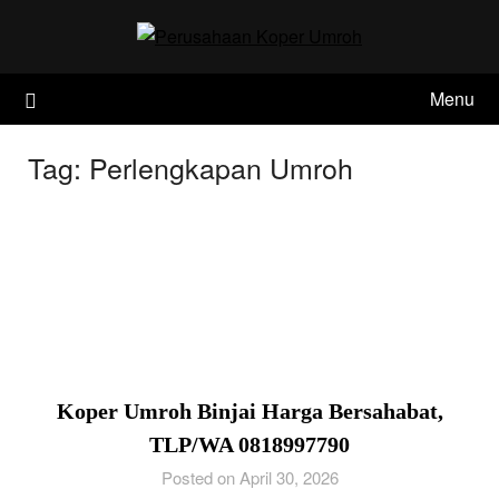
Skip
to
content
Menu
Tag:
Perlengkapan Umroh
Koper Umroh Binjai Harga Bersahabat,
TLP/WA 0818997790
Posted on April 30, 2026