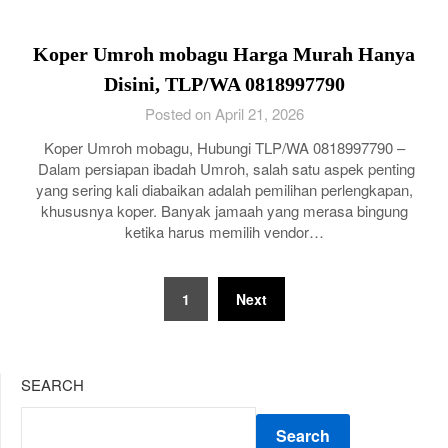
Koper Umroh mobagu Harga Murah Hanya
Disini, TLP/WA 0818997790
Posted on April 21, 2026
Koper Umroh mobagu, Hubungi TLP/WA 0818997790 –
Dalam persiapan ibadah Umroh, salah satu aspek penting
yang sering kali diabaikan adalah pemilihan perlengkapan,
khususnya koper. Banyak jamaah yang merasa bingung
ketika harus memilih vendor…
Posts
1
Next
pagination
SEARCH
Search