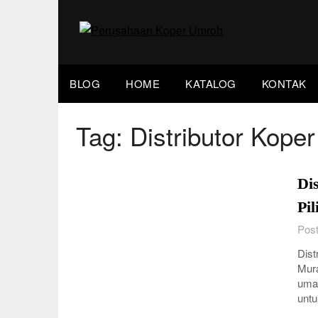
Skip
to
content
BLOG
HOME
KATALOG
KONTAK
Tag:
Distributor Kop
Di
Pi
Post
Dist
Mura
umat
untu