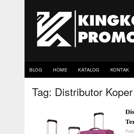
Skip
to
content
BLOG
HOME
KATALOG
KONTAK
Tag:
Distributor Kope
Di
Te
Post