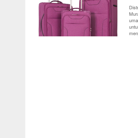
Dist
Mura
umat
untu
men