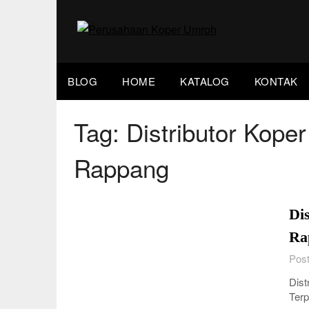
Skip
to
content
BLOG
HOME
KATALOG
KONTAK
Tag:
Distributor Kope
Rappang
Di
Ra
Post
Dist
Terp