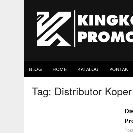
Skip
to
content
BLOG
HOME
KATALOG
KONTAK
Tag:
Distributor Kope
Di
Pr
Post