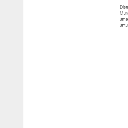
Dist
Mura
umat
untu