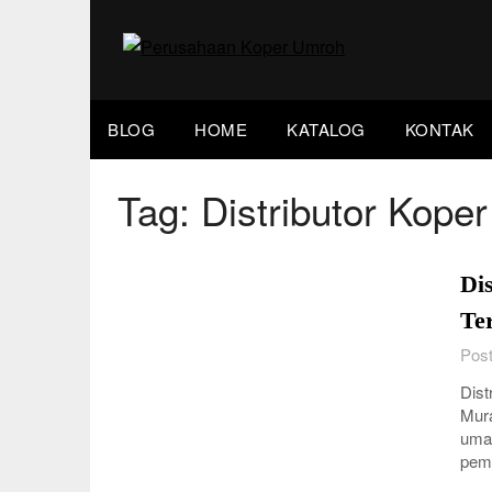
Skip
to
content
BLOG
HOME
KATALOG
KONTAK
Tag:
Distributor Kop
Di
Te
Post
Dist
Mura
umat
pemi