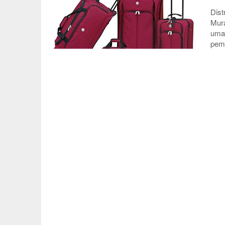
Dist
Mura
umat
pemi