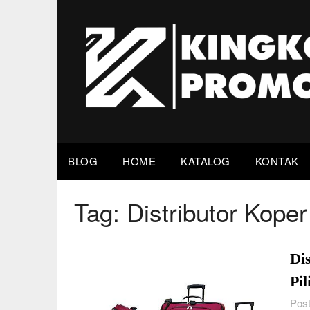
Skip
to
content
BLOG
HOME
KATALOG
KONTAK
Tag:
Distributor Kope
Di
Pi
Post