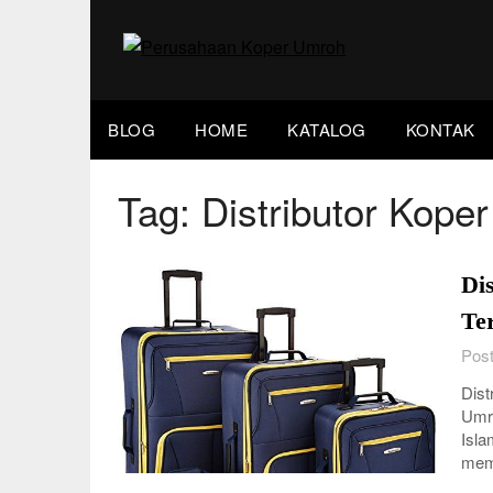
Skip
to
content
BLOG
HOME
KATALOG
KONTAK
Tag:
Distributor Koper
Di
Te
Post
Dist
Umro
Isla
memi