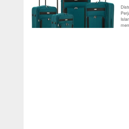
Dist
Perj
Isla
memi