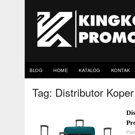
Skip
to
content
BLOG
HOME
KATALOG
KONTAK
Tag:
Distributor Kope
Di
Pr
Post