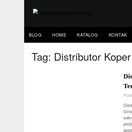
Skip
to
content
BLOG
HOME
KATALOG
KONTAK
Tag:
Distributor Kope
Di
Te
Post
Dist
Gros
sakr
perj
asp