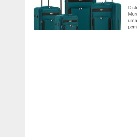
Dist
Mura
umat
pemi