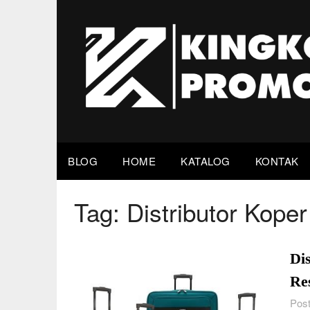
Skip
to
content
BLOG
HOME
KATALOG
KONTAK
Tag:
Distributor Kope
Di
Re
Post