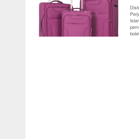
Dist
Perj
Isla
pemi
bol