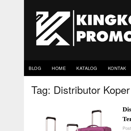
Skip
to
content
BLOG
HOME
KATALOG
KONTAK
Tag:
Distributor Kope
Di
Te
Post