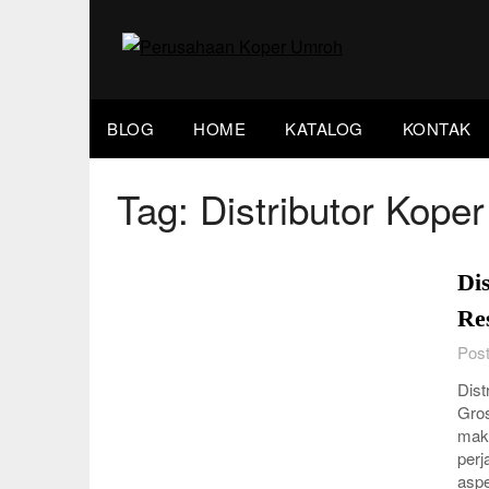
Skip
to
content
BLOG
HOME
KATALOG
KONTAK
Tag:
Distributor Kope
Di
Re
Post
Dist
Gros
mak
perj
asp