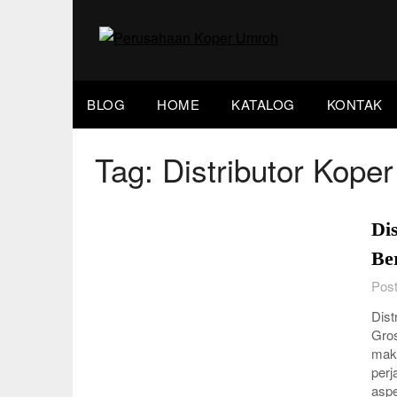
Skip
to
content
BLOG
HOME
KATALOG
KONTAK
Tag:
Distributor Kope
Di
Be
Post
Dist
Gros
mak
perj
asp