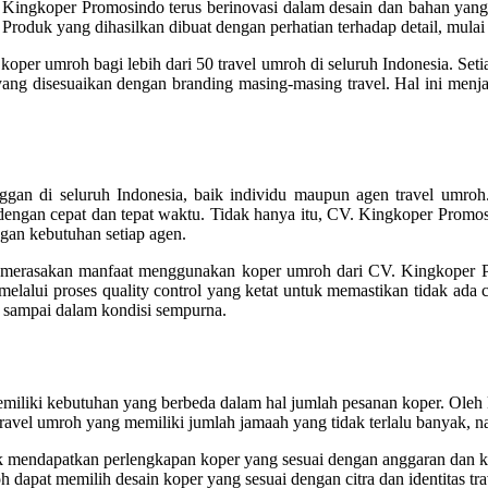
Kingkoper Promosindo terus berinovasi dalam desain dan bahan yang
Produk yang dihasilkan dibuat dengan perhatian terhadap detail, mulai d
per umroh bagi lebih dari 50 travel umroh di seluruh Indonesia. Setia
yang disesuaikan dengan branding masing-masing travel. Hal ini menj
ggan di seluruh Indonesia, baik individu maupun agen travel umroh.
ngan cepat dan tepat waktu. Tidak hanya itu, CV. Kingkoper Promosi
gan kebutuhan setiap agen.
ah merasakan manfaat menggunakan koper umroh dari CV. Kingkoper P
melalui proses quality control yang ketat untuk memastikan tidak ada
 sampai dalam kondisi sempurna.
liki kebutuhan yang berbeda dalam hal jumlah pesanan koper. Oleh ka
gi travel umroh yang memiliki jumlah jamaah yang tidak terlalu banyak,
ntuk mendapatkan perlengkapan koper yang sesuai dengan anggaran dan 
 dapat memilih desain koper yang sesuai dengan citra dan identitas tr