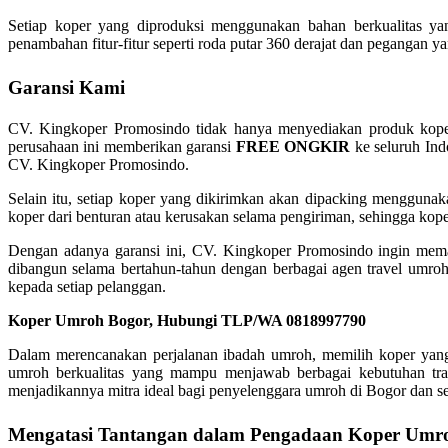
Setiap koper yang diproduksi menggunakan bahan berkualitas y
penambahan fitur-fitur seperti roda putar 360 derajat dan pegangan 
Garansi Kami
CV. Kingkoper Promosindo tidak hanya menyediakan produk koper
perusahaan ini memberikan garansi
FREE ONGKIR
ke seluruh Ind
CV. Kingkoper Promosindo.
Selain itu, setiap koper yang dikirimkan akan dipacking mengguna
koper dari benturan atau kerusakan selama pengiriman, sehingga kope
Dengan adanya garansi ini, CV. Kingkoper Promosindo ingin mema
dibangun selama bertahun-tahun dengan berbagai agen travel umro
kepada setiap pelanggan.
Koper Umroh Bogor, Hubungi TLP/WA 0818997790
Dalam merencanakan perjalanan ibadah umroh, memilih koper yan
umroh berkualitas yang mampu menjawab berbagai kebutuhan tr
menjadikannya mitra ideal bagi penyelenggara umroh di Bogor dan se
Mengatasi Tantangan dalam Pengadaan Koper Umr