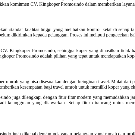
njukkan komitmen CV. Kingkoper Promosindo dalam memberikan layana
standar kualitas tinggi yang melibatkan kontrol ketat di setiap tah
ebelum dikirimkan kepada pelanggan. Proses ini meliputi pengecekan ba
a CV. Kingkoper Promosindo, sehingga koper yang dihasilkan tidak h
koper Promosindo adalah pilihan yang tepat untuk mendapatkan koper 
 umroh yang bisa disesuaikan dengan keinginan travel. Mulai dari pil
memberikan kesempatan bagi travel umroh untuk memiliki koper yang eks
indo juga dilengkapi dengan fitur-fitur modern yang memudahkan jam
adi keunggulan yang ditawarkan. Setiap fitur dirancang untuk 
sindo juga dikenal dengan pelayanan pelanggan yang ramah dan prof