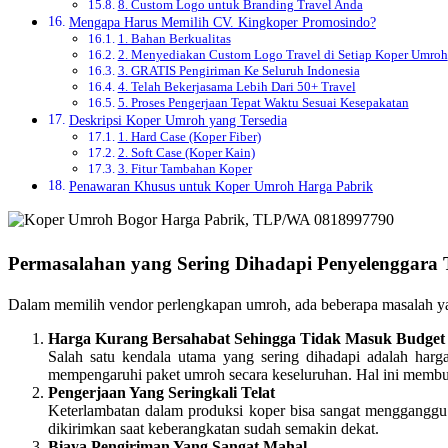
8. Custom Logo untuk Branding Travel Anda
Mengapa Harus Memilih CV. Kingkoper Promosindo?
1. Bahan Berkualitas
2. Menyediakan Custom Logo Travel di Setiap Koper Umroh
3. GRATIS Pengiriman Ke Seluruh Indonesia
4. Telah Bekerjasama Lebih Dari 50+ Travel
5. Proses Pengerjaan Tepat Waktu Sesuai Kesepakatan
Deskripsi Koper Umroh yang Tersedia
1. Hard Case (Koper Fiber)
2. Soft Case (Koper Kain)
3. Fitur Tambahan Koper
Penawaran Khusus untuk Koper Umroh Harga Pabrik
Permasalahan yang Sering Dihadapi Penyelenggara
Dalam memilih vendor perlengkapan umroh, ada beberapa masalah ya
Harga Kurang Bersahabat Sehingga Tidak Masuk Budget
Salah satu kendala utama yang sering dihadapi adalah harg
mempengaruhi paket umroh secara keseluruhan. Hal ini membuat
Pengerjaan Yang Seringkali Telat
Keterlambatan dalam produksi koper bisa sangat mengganggu j
dikirimkan saat keberangkatan sudah semakin dekat.
Biaya Pengiriman Yang Sangat Mahal