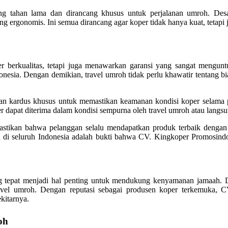
ang tahan lama dan dirancang khusus untuk perjalanan umroh. De
yang ergonomis. Ini semua dirancang agar koper tidak hanya kuat, teta
 berkualitas, tetapi juga menawarkan garansi yang sangat mengun
onesia. Dengan demikian, travel umroh tidak perlu khawatir tentang 
kan kardus khusus untuk memastikan keamanan kondisi koper selama 
r dapat diterima dalam kondisi sempurna oleh travel umroh atau langs
stikan bahwa pelanggan selalu mendapatkan produk terbaik dengan
h di seluruh Indonesia adalah bukti bahwa CV. Kingkoper Promosind
g tepat menjadi hal penting untuk mendukung kenyamanan jamaah. D
avel umroh. Dengan reputasi sebagai produsen koper terkemuka, 
kitarnya.
oh