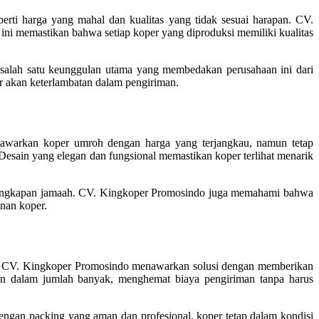
erti harga yang mahal dan kualitas yang tidak sesuai harapan. CV.
ni memastikan bahwa setiap koper yang diproduksi memiliki kualitas
 salah satu keunggulan utama yang membedakan perusahaan ini dari
ir akan keterlambatan dalam pengiriman.
awarkan koper umroh dengan harga yang terjangkau, namun tetap
Desain yang elegan dan fungsional memastikan koper terlihat menarik
erlengkapan jamaah. CV. Kingkoper Promosindo juga memahami bahwa
anan koper.
an. CV. Kingkoper Promosindo menawarkan solusi dengan memberikan
n dalam jumlah banyak, menghemat biaya pengiriman tanpa harus
engan packing yang aman dan profesional, koper tetap dalam kondisi