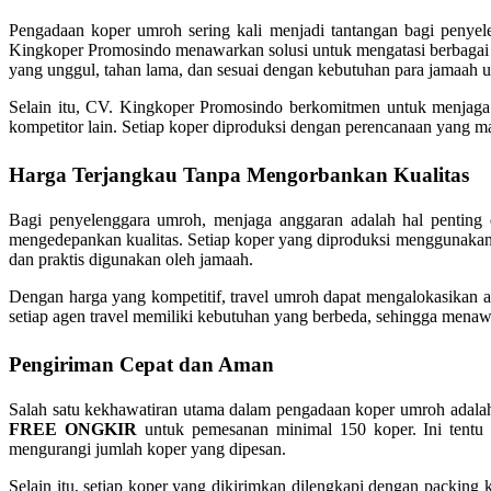
Pengadaan koper umroh sering kali menjadi tantangan bagi penyele
Kingkoper Promosindo menawarkan solusi untuk mengatasi berbagai m
yang unggul, tahan lama, dan sesuai dengan kebutuhan para jamaah 
Selain itu, CV. Kingkoper Promosindo berkomitmen untuk menjaga 
kompetitor lain. Setiap koper diproduksi dengan perencanaan yang m
Harga Terjangkau Tanpa Mengorbankan Kualitas
Bagi penyelenggara umroh, menjaga anggaran adalah hal pentin
mengedepankan kualitas. Setiap koper yang diproduksi menggunakan b
dan praktis digunakan oleh jamaah.
Dengan harga yang kompetitif, travel umroh dapat mengalokasikan
setiap agen travel memiliki kebutuhan yang berbeda, sehingga menawa
Pengiriman Cepat dan Aman
Salah satu kekhawatiran utama dalam pengadaan koper umroh adala
FREE ONGKIR
untuk pemesanan minimal 150 koper. Ini tentu
mengurangi jumlah koper yang dipesan.
Selain itu, setiap koper yang dikirimkan dilengkapi dengan packin