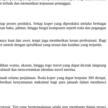
n terbaik dan memastikan kepuasan pelanggan.
ap proses produksi. Setiap koper yang diproduksi melalui berbagai
han baku, jahitan, hingga fungsi komponen seperti roda dan pegangan
anya kuat dan awet, tetapi juga memberikan kesan profesional. Bagi
umroh dengan spesifikasi yang sesuai dan kualitas yang terjamin.
ihan warna, ukuran, hingga logo travel yang dapat dicetak langsung
klusif dan mencerminkan identitas travel mereka.
aah selama perjalanan. Roda koper yang dapat berputar 360 derajat,
memberikan kenyamanan maksimal bagi para jamaah dalam membawa
esional. Tim yang berpengalaman selalu siap membantu dalam proses