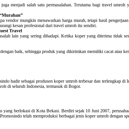
 juga menjadi salah satu permasalahan. Terutama bagi travel umroh ya
t “Murahan”
rapa vendor mungkin menawarkan harga murah, tetapi hasil pengerjaan
angi kesan profesional dari travel umroh itu sendiri.
uest Travel
salah lain yang sering dihadapi. Ketika koper yang diterima tidak ses
dengan baik, sehingga produk yang dikirimkan memiliki cacat atau ke
ndo hadir sebagai produsen koper umroh terbesar dan terlengkap di 
oh di seluruh Indonesia, termasuk di Bogor.
 yang berlokasi di Kota Bekasi. Berdiri sejak 10 Juni 2007, perusahaa
er Promosindo telah memproduksi berbagai jenis koper umroh dengan spe