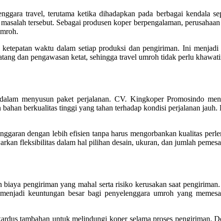
nggara travel, terutama ketika dihadapkan pada berbagai kendala sep
asalah tersebut. Sebagai produsen koper berpengalaman, perusahaan i
umroh.
ketepatan waktu dalam setiap produksi dan pengiriman. Ini menjadi
atang dan pengawasan ketat, sehingga travel umroh tidak perlu khawat
g dalam menyusun paket perjalanan. CV. Kingkoper Promosindo men
ahan berkualitas tinggi yang tahan terhadap kondisi perjalanan jauh. 
 anggaran dengan lebih efisien tanpa harus mengorbankan kualitas p
rkan fleksibilitas dalam hal pilihan desain, ukuran, dan jumlah pemes
h biaya pengiriman yang mahal serta risiko kerusakan saat pengirim
 menjadi keuntungan besar bagi penyelenggara umroh yang memesa
g kardus tambahan untuk melindungi koper selama proses pengiriman. D