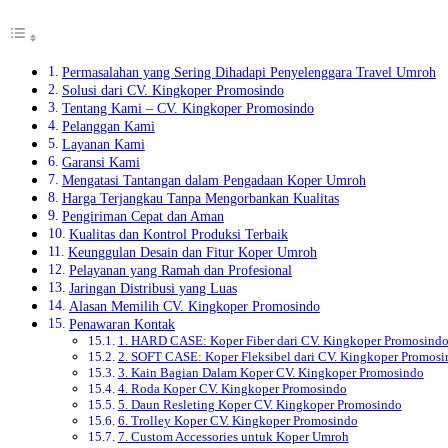
Permasalahan yang Sering Dihadapi Penyelenggara Travel Umroh
Solusi dari CV. Kingkoper Promosindo
Tentang Kami – CV. Kingkoper Promosindo
Pelanggan Kami
Layanan Kami
Garansi Kami
Mengatasi Tantangan dalam Pengadaan Koper Umroh
Harga Terjangkau Tanpa Mengorbankan Kualitas
Pengiriman Cepat dan Aman
Kualitas dan Kontrol Produksi Terbaik
Keunggulan Desain dan Fitur Koper Umroh
Pelayanan yang Ramah dan Profesional
Jaringan Distribusi yang Luas
Alasan Memilih CV. Kingkoper Promosindo
Penawaran Kontak
1. HARD CASE: Koper Fiber dari CV. Kingkoper Promosind
2. SOFT CASE: Koper Fleksibel dari CV. Kingkoper Promosi
3. Kain Bagian Dalam Koper CV. Kingkoper Promosindo
4. Roda Koper CV. Kingkoper Promosindo
5. Daun Resleting Koper CV. Kingkoper Promosindo
6. Trolley Koper CV. Kingkoper Promosindo
7. Custom Accessories untuk Koper Umroh