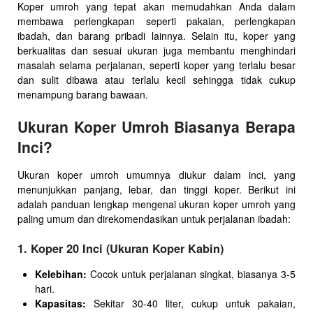
Koper umroh yang tepat akan memudahkan Anda dalam
membawa perlengkapan seperti pakaian, perlengkapan
ibadah, dan barang pribadi lainnya. Selain itu, koper yang
berkualitas dan sesuai ukuran juga membantu menghindari
masalah selama perjalanan, seperti koper yang terlalu besar
dan sulit dibawa atau terlalu kecil sehingga tidak cukup
menampung barang bawaan.
Ukuran Koper Umroh Biasanya Berapa
Inci?
Ukuran koper umroh umumnya diukur dalam inci, yang
menunjukkan panjang, lebar, dan tinggi koper. Berikut ini
adalah panduan lengkap mengenai ukuran koper umroh yang
paling umum dan direkomendasikan untuk perjalanan ibadah:
1. Koper 20 Inci (Ukuran Koper Kabin)
Kelebihan:
Cocok untuk perjalanan singkat, biasanya 3-5
hari.
Kapasitas:
Sekitar 30-40 liter, cukup untuk pakaian,