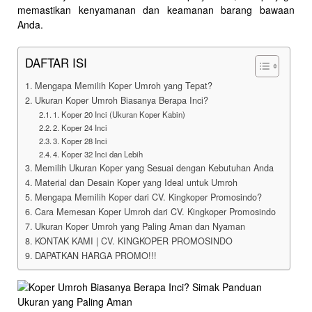
memastikan kenyamanan dan keamanan barang bawaan
Anda.
DAFTAR ISI
Mengapa Memilih Koper Umroh yang Tepat?
Ukuran Koper Umroh Biasanya Berapa Inci?
1. Koper 20 Inci (Ukuran Koper Kabin)
2. Koper 24 Inci
3. Koper 28 Inci
4. Koper 32 Inci dan Lebih
Memilih Ukuran Koper yang Sesuai dengan Kebutuhan Anda
Material dan Desain Koper yang Ideal untuk Umroh
Mengapa Memilih Koper dari CV. Kingkoper Promosindo?
Cara Memesan Koper Umroh dari CV. Kingkoper Promosindo
Ukuran Koper Umroh yang Paling Aman dan Nyaman
KONTAK KAMI | CV. KINGKOPER PROMOSINDO
DAPATKAN HARGA PROMO!!!