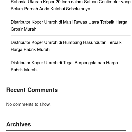
Rahasia Ukuran Koper 20 Inch dalam Satuan Centimeter yang
Belum Pernah Anda Ketahui Sebelumnya
Distributor Koper Umroh di Musi Rawas Utara Terbaik Harga
Grosir Murah
Distributor Koper Umroh di Humbang Hasundutan Terbaik
Harga Pabrik Murah
Distributor Koper Umroh di Tegal Berpengalaman Harga
Pabrik Murah
Recent Comments
No comments to show.
Archives