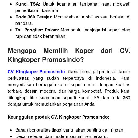
Kunci TSA:
Untuk keamanan tambahan saat melewati
pemeriksaan bandara.
Roda 360 Derajat:
Memudahkan mobilitas saat berjalan di
bandara.
Tali Pengikat Dalam:
Membantu menjaga isi koper tetap
rapi dan tidak berantakan.
Mengapa Memilih Koper dari CV.
Kingkoper Promosindo?
CV. Kingkoper Promosindo
dikenal sebagai produsen koper
berkualitas yang sudah terpercaya di Indonesia. Kami
menyediakan berbagai ukuran koper umroh dengan kualitas
terbaik, desain modern, dan harga kompetitif. Produk kami
dilengkapi fitur keamanan seperti kunci TSA dan roda 360
derajat untuk memudahkan perjalanan Anda.
Keunggulan produk CV. Kingkoper Promosindo:
Bahan berkualitas tinggi yang tahan banting dan ringan.
Desain elegan dan modern sesuai tren terbaru.