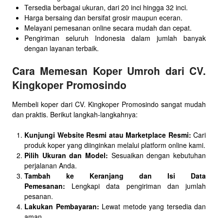
Tersedia berbagai ukuran, dari 20 inci hingga 32 inci.
Harga bersaing dan bersifat grosir maupun eceran.
Melayani pemesanan online secara mudah dan cepat.
Pengiriman seluruh Indonesia dalam jumlah banyak
dengan layanan terbaik.
Cara Memesan Koper Umroh dari CV.
Kingkoper Promosindo
Membeli koper dari CV. Kingkoper Promosindo sangat mudah
dan praktis. Berikut langkah-langkahnya:
Kunjungi Website Resmi atau Marketplace Resmi:
Cari
produk koper yang diinginkan melalui platform online kami.
Pilih Ukuran dan Model:
Sesuaikan dengan kebutuhan
perjalanan Anda.
Tambah ke Keranjang dan Isi Data
Pemesanan:
Lengkapi data pengiriman dan jumlah
pesanan.
Lakukan Pembayaran:
Lewat metode yang tersedia dan
aman.