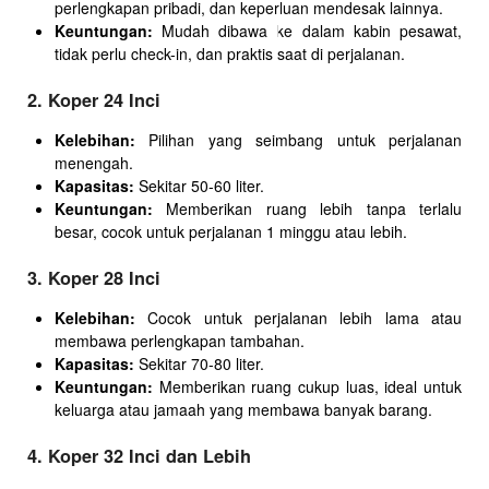
perlengkapan pribadi, dan keperluan mendesak lainnya.
Keuntungan:
Mudah dibawa ke dalam kabin pesawat,
tidak perlu check-in, dan praktis saat di perjalanan.
2. Koper 24 Inci
Kelebihan:
Pilihan yang seimbang untuk perjalanan
menengah.
Kapasitas:
Sekitar 50-60 liter.
Keuntungan:
Memberikan ruang lebih tanpa terlalu
besar, cocok untuk perjalanan 1 minggu atau lebih.
3. Koper 28 Inci
Kelebihan:
Cocok untuk perjalanan lebih lama atau
membawa perlengkapan tambahan.
Kapasitas:
Sekitar 70-80 liter.
Keuntungan:
Memberikan ruang cukup luas, ideal untuk
keluarga atau jamaah yang membawa banyak barang.
4. Koper 32 Inci dan Lebih