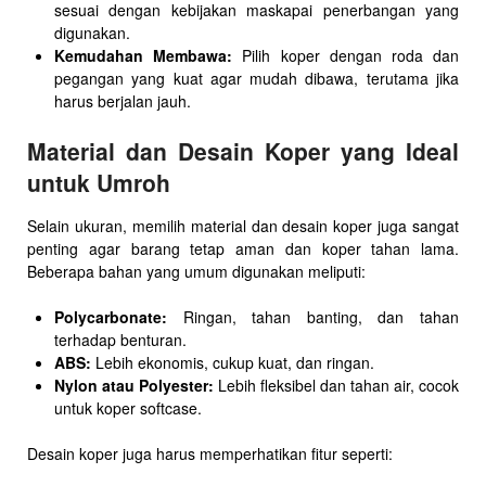
sesuai dengan kebijakan maskapai penerbangan yang
digunakan.
Kemudahan Membawa:
Pilih koper dengan roda dan
pegangan yang kuat agar mudah dibawa, terutama jika
harus berjalan jauh.
Material dan Desain Koper yang Ideal
untuk Umroh
Selain ukuran, memilih material dan desain koper juga sangat
penting agar barang tetap aman dan koper tahan lama.
Beberapa bahan yang umum digunakan meliputi:
Polycarbonate:
Ringan, tahan banting, dan tahan
terhadap benturan.
ABS:
Lebih ekonomis, cukup kuat, dan ringan.
Nylon atau Polyester:
Lebih fleksibel dan tahan air, cocok
untuk koper softcase.
Desain koper juga harus memperhatikan fitur seperti: