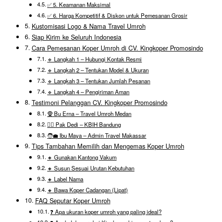
✅ 5. Keamanan Maksimal
✅ 6. Harga Kompetitif & Diskon untuk Pemesanan Grosir
Kustomisasi Logo & Nama Travel Umroh
Siap Kirim ke Seluruh Indonesia
Cara Pemesanan Koper Umroh di CV. Kingkoper Promosindo
🔹 Langkah 1 – Hubungi Kontak Resmi
🔹 Langkah 2 – Tentukan Model & Ukuran
🔹 Langkah 3 – Tentukan Jumlah Pesanan
🔹 Langkah 4 – Pengiriman Aman
Testimoni Pelanggan CV. Kingkoper Promosindo
🧕 Bu Erna – Travel Umroh Medan
👳‍♂️ Pak Dedi – KBIH Bandung
🧑‍💼 Ibu Maya – Admin Travel Makassar
Tips Tambahan Memilih dan Mengemas Koper Umroh
🔸 Gunakan Kantong Vakum
🔸 Susun Sesuai Urutan Kebutuhan
🔸 Label Nama
🔸 Bawa Koper Cadangan (Lipat)
FAQ Seputar Koper Umroh
❓ Apa ukuran koper umroh yang paling ideal?