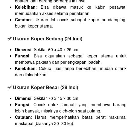
obatan, dan barang berharga lainnya.
Kelebihan
: Bisa dibawa masuk ke kabin pesawat,
memudahkan akses selama perjalanan.
Catatan
: Ukuran ini cocok sebagai koper pendamping,
bukan koper utama.
✅
Ukuran Koper Sedang (24 Inci)
Dimensi
: Sekitar 60 x 40 x 25 cm
Fungsi
: Bisa digunakan sebagai koper utama untuk
membawa pakaian dan perlengkapan ibadah.
Kelebihan
: Cukup luas tanpa berlebihan, mudah ditarik
dan dipindahkan.
✅
Ukuran Koper Besar (28 Inci)
Dimensi
: Sekitar 70 x 45 x 30 cm
Fungsi
: Cocok untuk jamaah yang membawa barang
lebih banyak, misalnya oleh-oleh saat pulang.
Catatan
: Harus memperhatikan batas berat maksimal
maskapai (biasanya 20–30 kg).