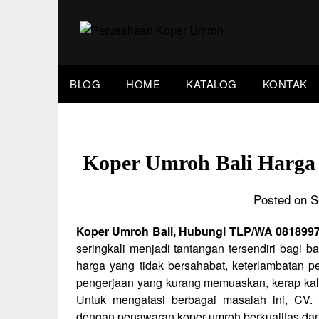
Skip
to
content
BLOG
HOME
KATALOG
KONTAK
Koper Umroh Bali Harg
Posted on S
Koper Umroh Bali, Hubungi TLP/WA 081899
seringkali menjadi tantangan tersendiri bagi 
harga yang tidak bersahabat, keterlambatan pe
pengerjaan yang kurang memuaskan, kerap ka
Untuk mengatasi berbagai masalah ini,
CV. 
dengan penawaran koper umroh berkualitas da