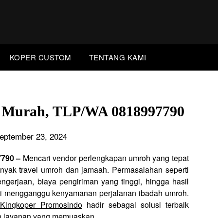
KOPER CUSTOM
TENTANG KAMI
a Murah, TLP/WA 0818997790
eptember 23, 2024
7790 –
Mencari vendor perlengkapan umroh yang tepat
banyak travel umroh dan jamaah. Permasalahan seperti
ngerjaan, biaya pengiriman yang tinggi, hingga hasil
li mengganggu kenyamanan perjalanan ibadah umroh.
Kingkoper Promosindo
hadir sebagai solusi terbaik
n layanan yang memuaskan.