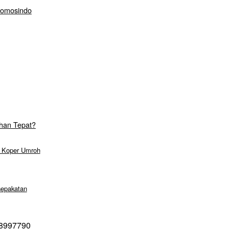
Promosindo
han Tepat?
p Koper Umroh
sepakatan