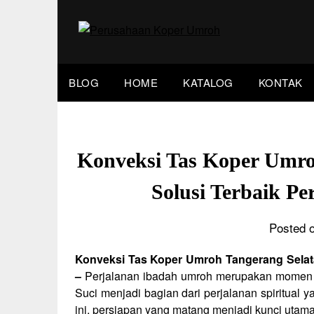
Skip
to
content
BLOG
HOME
KATALOG
KONTAK
Konveksi Tas Koper Umro
Solusi Terbaik P
Posted o
Konveksi Tas Koper Umroh Tangerang Selata
–
Perjalanan ibadah umroh merupakan momen ya
Suci menjadi bagian dari perjalanan spiritual
ini, persiapan yang matang menjadi kunci utam